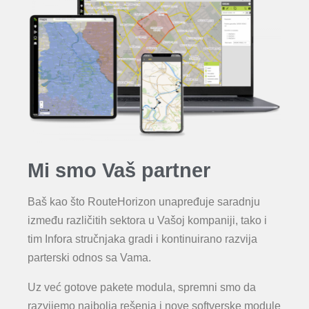
Mi smo Vaš partner
Baš kao što RouteHorizon unapređuje saradnju
između različitih sektora u Vašoj kompaniji, tako i
tim Infora stručnjaka gradi i kontinuirano razvija
parterski odnos sa Vama.
Uz već gotove pakete modula, spremni smo da
razvijemo najbolja rešenja i nove softverske module